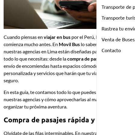
Transporte de 
Transporte turí
Rastrea tu enví
Cuando piensas en
viajar en bus
por el Perú, la experiencia
Venta de Buses
comienza mucho antes. En
Movil Bus
lo sabemos y, por eso,
Contacto
nuestras agencias en Lima están diseñadas para ofrecerte
todo lo que necesitas: desde la
compra de pasajes en bus
y
envío de encomiendas hasta espacios cómodos, atención
personalizada y servicios que harán que tu viaje sea más fácil y
seguro.
En esta guía, te contamos todo lo que puedes hacer en
nuestras agencias y cómo aprovecharlas al máximo para
organizar tu próxima aventura.
Compra de pasajes rápida y sencilla
Olvídate de las filas interminables. En nuestras agencias