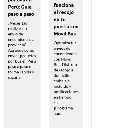
real: Qué
funciona
Perú: Guía
significa
el recojo
paso a paso
cada
en tu
¿Necesitas
estado
puerta con
realizar un
en el
Movil Bus
envío de
sistema
encomiendas a
Optimiza tus
provincia?
de Movil
envíos de
Aprende cómo
Bus
encomiendas
enviar paquetes
con Movil
por bus en Perú
Sigue el
Bus. Disfruta
paso a paso de
estado de
de recojo a
forma rápida y
tu paquete
domicilio,
segura.
en tiempo
embalaje
real.
incluido y
Ingresa tu
notificaciones
N° de
en tiempo
pedido y
real.
código de
¡Programa
tracking
aquí!
para
monitorear
tu envío