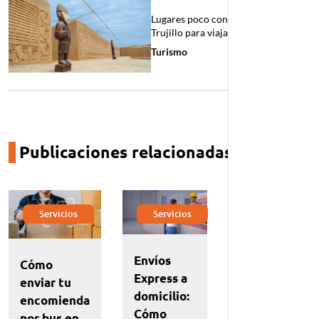
Lugares poco conocidos cerca a
Trujillo para viajar
Turismo
Publicaciones relacionadas
prev
next
Servicios
Servicios
Servicios
Rastrea
Envíos
Cómo
tu envío
Express a
enviar tu
en
domicilio:
encomienda
tiempo
Cómo
por bus en