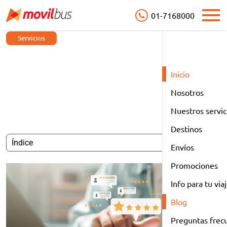
01-7168000
Open
Servicios
¿Qué servicios encuentras en
Movil Bus en sus agencias de
Inicio
Lima?
Nosotros
Nuestros servic
7 de agosto de 2026
Tiempo de lectura: 0 min
Destinos
Envíos
Promociones
Info para tu via
Blog
Preguntas frec