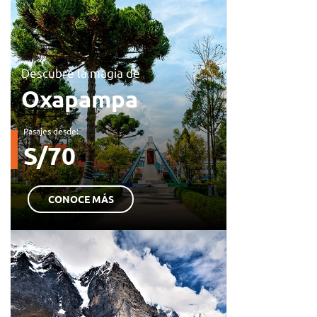
Descubre la magia de
Oxapampa
Pasajes desde:
S/70
CONOCE MÁS