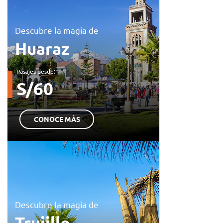
Descubre la magia de
Huaraz
Pasajes desde:
S/60
CONOCE MÁS
Descubre la magia de
Trujillo