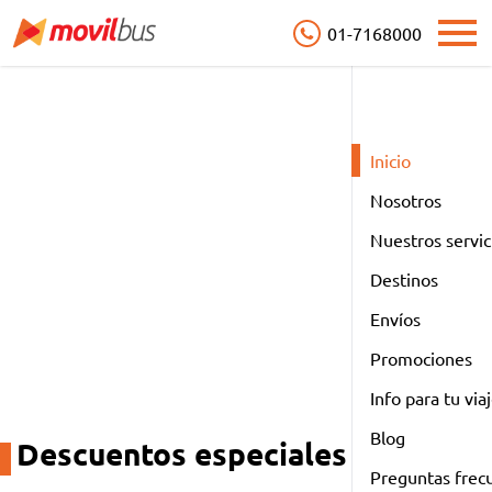
01-7168000
Open
Inicio
Nosotros
Nuestros servic
Destinos
Envíos
Promociones
Info para tu via
prev
next
Blog
Descuentos especiales
Preguntas frec