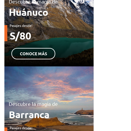
Descubre la magia de
Huánuco
Pasajes desde:
S/80
CONOCE MÁS
Descubre la magia de
Barranca
Pasajes desde: