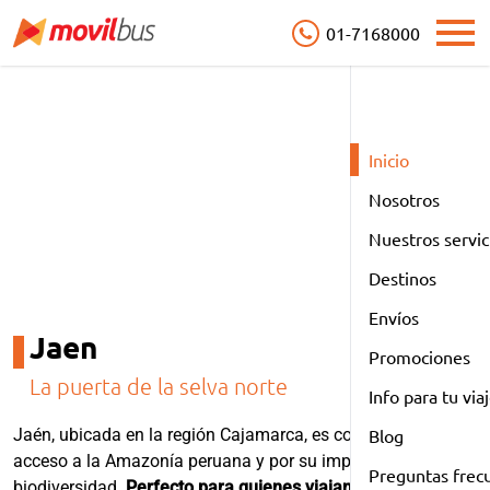
01-7168000
Open
Destino
Inicio
Jaen
Nosotros
Nuestros servic
Destinos
Envíos
Jaen
Promociones
La puerta de la selva norte
Info para tu via
Jaén, ubicada en la región Cajamarca, es conocida por su
Blog
acceso a la Amazonía peruana y por su impresionante
Preguntas frec
biodiversidad.
Perfecto para quienes viajan en bus hacia el