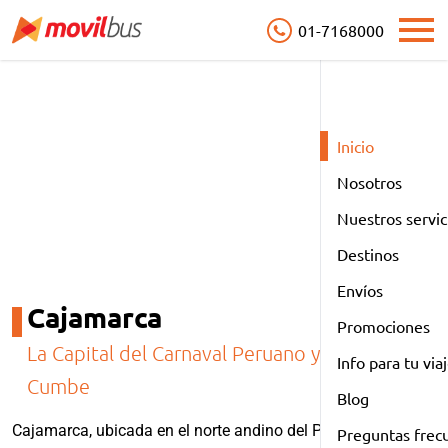
01-7168000
Open
Destino
Inicio
Cajamarca
Nosotros
Nuestros servic
Destinos
Envíos
Cajamarca
Promociones
La Capital del Carnaval Peruano y la Flor del
Info para tu via
Cumbe
Blog
Cajamarca, ubicada en el norte andino del Perú, es un
Preguntas frec