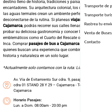
destino lleno de historia, tradiciones y paisajes
Transporte de 
encantadores. Su arquitectura colonial, los campos verdes y
las aguas termales crean un ambiente perfecto para
Transporte turí
desconectarse de la rutina. Si planeas
viajar en bus a
Rastrea tu enví
Cajamarca
, podrás recorrer sus calles llenas de cultura,
probar su deliciosa gastronomía y conocer lugares
Venta de Buses
emblemáticos como el Cuarto del Rescate o los Baños del
Contacto
Inca. Comprar
pasajes de bus a Cajamarca
es ideal para
quienes buscan una experiencia que combine descanso,
historia y naturaleza en un solo lugar.
*Actualmente solo contamos con la ruta: Lima - Cajamarca
Av. Vía de Evitamiento Sur cdra. 9, pasaje Coricancha
cdra 01 STAND 28 Y 29 – Cajamarca - Terminal Terrestre
Cajamarca
Horario Pasajes:
Lun. a Dom. 08:00am - 20:00 pm