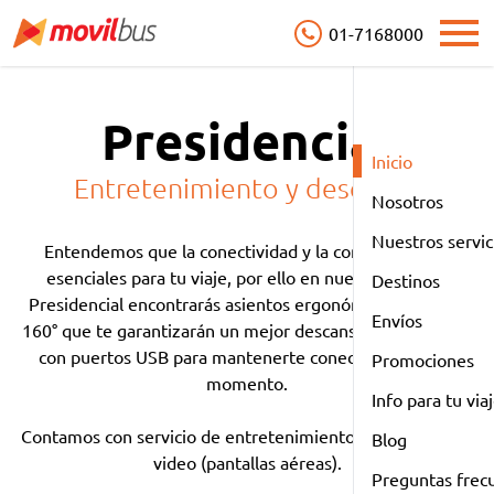
01-7168000
Open
Presidencial
Inicio
Entretenimiento y descanso
Nosotros
Nuestros servic
Entendemos que la conectividad y la comodidad son
esenciales para tu viaje, por ello en nuestro servicio
Destinos
Presidencial encontrarás asientos ergonómicos cama de
Envíos
160° que te garantizarán un mejor descanso, que cuentan
con puertos USB para mantenerte conectado en todo
Promociones
momento.
Info para tu via
Contamos con servicio de entretenimiento como música y
Blog
video (pantallas aéreas).
Preguntas frec