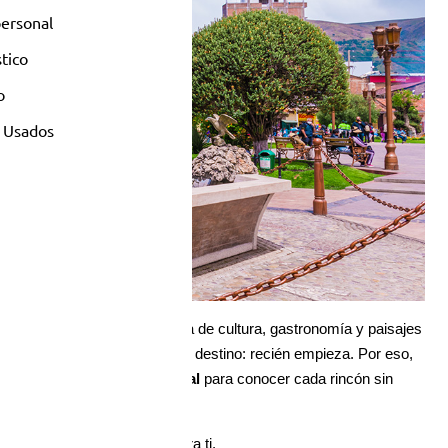
personal
stico
o
 Usados
es una ciudad vibrante, llena de cultura, gastronomía y paisajes 
no termina cuando llegas a tu destino: recién empieza. Por eso, 
ar el 
transporte público local
 para conocer cada rincón sin 
r Huancayo, esta guía es para ti.