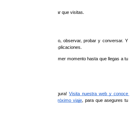
onectar de verdad con el lugar que visitas.
s sin apuros
cayo te invita a bajar el ritmo, observar, probar y conversar. Y 
esde adentro, sin prisas ni complicaciones.
, te acompañamos desde el primer momento hasta que llegas a tu 
a allá de forma cómoda y segura! 
Visita nuestra web y conoce 
ciones especiales para tu próximo viaje
, para que asegures tu 
uancayo sin prisas.