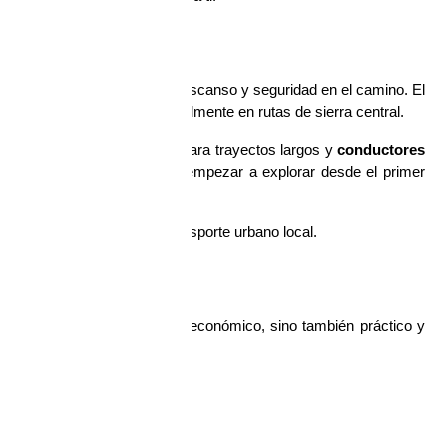
ión si buscas tranquilidad, descanso y seguridad en el camino. El 
 manejar largas horas, especialmente en rutas de sierra central.
s, con unidades diseñadas para trayectos largos y
 conductores 
ayo descansado y listo para empezar a explorar desde el primer 
litando la conexión con el transporte urbano local.
uancayo?
 buena opción. No solo es económico, sino también práctico y 
.