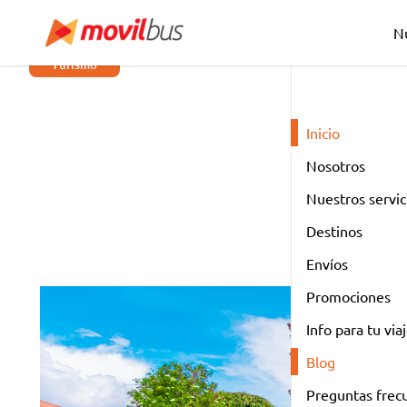
Nu
Turismo
Viaja a Huancayo en b
Inicio
transporte público lo
Nosotros
ciudad
Nuestros servic
Destinos
5 de agosto de 2026
Tiempo de lectura: 0 
Envíos
Promociones
Info para tu via
Blog
Preguntas frec