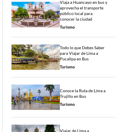
Viaja a Huancayo en bus y
aprovecha el transporte
público local para
conocer la ciudad
Turismo
Todo lo que Debes Saber
para Viajar de Lima a
Pucallpa en Bus
Turismo
Conoce la Ruta de Lima a
Trujillo en Bus
Turismo
Viajar de Lima a