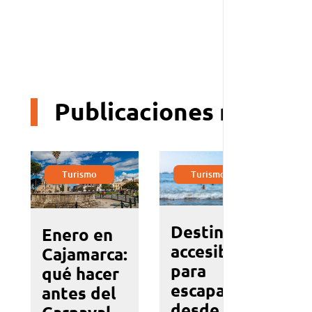
Com
Publicaciones relacio
Turismo
Turismo
Destinos
C
Enero en
accesibles
H
Cajamarca:
para
Vi
qué hacer
escaparte
fi
antes del
desde
al