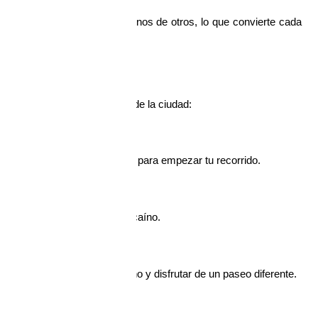
hos atractivos están cerca unos de otros, lo que convierte cada 
ansporte público
los puntos más emblemáticos de la ciudad:
ansporte y es el punto ideal para empezar tu recorrido.
alle y vivir el día a día huancaíno.
ar en taxi o transporte urbano y disfrutar de un paseo diferente.