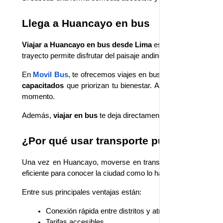
Llega a Huancayo en bus
Viajar a Huancayo en bus desde Lima
 es una excelente opc
trayecto permite disfrutar del paisaje andino sin la presión de
En 
Movil Bus
, te ofrecemos viajes en bus cómodos y seguro
capacitados
 que priorizan tu bienestar. Así llegas a Huanc
momento.
Además,
 viajar en bus 
te deja directamente en la ciudad, faci
¿Por qué usar transporte público en H
Una vez en Huancayo, moverse en transporte público es una
eficiente para conocer la ciudad como lo hacen sus habitantes
Entre sus principales ventajas están:
Conexión rápida entre distritos y atractivos turísticos
Tarifas accesibles