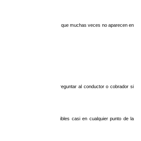
es
de la ciudad y descubrir lugares que muchas veces no aparecen en 
trarás en Huancayo
y fácil de usar:
 tradicionales. Basta con preguntar al conductor o cobrador si 
n accesibles y están disponibles casi en cualquier punto de la 