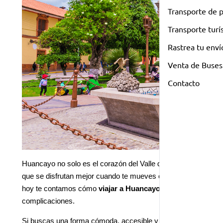
Transporte de 
Transporte turí
Rastrea tu enví
Venta de Buses
Contacto
Huancayo no solo es el corazón del Valle del Mantaro, también 
que se disfrutan mejor cuando te mueves como local. El viaje 
hoy te contamos cómo 
viajar a Huancayo en bus 
y aprovech
complicaciones.
Si buscas una forma cómoda, accesible y auténtica de recorre