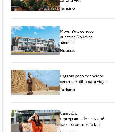
cultura viva
Turismo
Movil Bus: conoce
nuestras 6 nuevas
agencias
Noticias
Lugares poco conocidos
cerca a Trujillo para viajar
Turismo
Cambios,
reprogramaciones y qué
hacer si pierdes tu bus