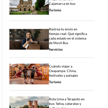
Cajamarca en bus
Turismo
Rastrea tu envío en
tiempo real: Qué significa
cada estado en el sistema
de Movil Bus
Servicios
Cuándo viajar a
Oxapampa: Clima,
festivales y paisajes
Turismo
Ruta Lima a Tarapoto en
bus: Selva, cataratas y