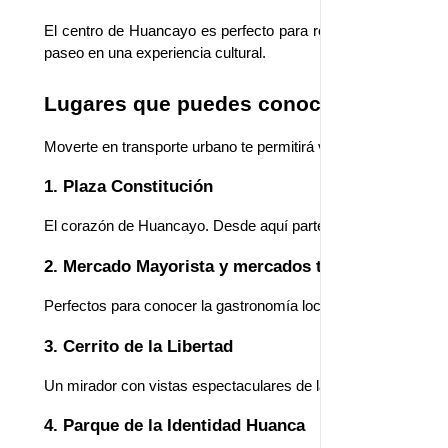
El centro de Huancayo es perfecto para recorrerlo a pie. Muc
paseo en una experiencia cultural.
Lugares que puedes conocer usando tr
Moverte en transporte urbano te permitirá visitar algunos de 
1. Plaza Constitución
El corazón de Huancayo. Desde aquí parten muchas rutas de tr
2. Mercado Mayorista y mercados tradicionales
Perfectos para conocer la gastronomía local, probar frutas del v
3. Cerrito de la Libertad
Un mirador con vistas espectaculares de la ciudad. Puedes lleg
4. Parque de la Identidad Huanca