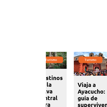
partir:
nadas
Turismo
Turismo
Turismo
Destinos
arnaval
de la
Viaja a
uaracino:
selva
Ayacucho:
ve la
central
guía de
esta más
para
superviven
egre del