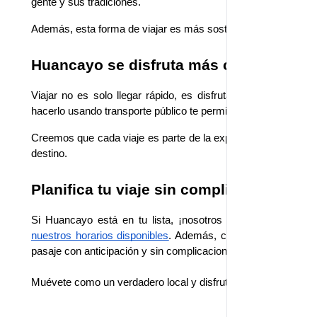
gente y sus tradiciones.
Además, esta forma de viajar es más sostenible y te permite c
Huancayo se disfruta más cuando viaja
Viajar no es solo llegar rápido, es disfrutar el camino. Huan
hacerlo usando transporte público te permite vivir la ciudad d
Creemos que cada viaje es parte de la experiencia. Por eso
destino.
Planifica tu viaje sin complicaciones
Si Huancayo está en tu lista, ¡nosotros te llevamos hast
nuestros horarios disponibles
. Además, contamos con 
promo
pasaje con anticipación y sin complicaciones.
Muévete como un verdadero local y disfruta cada rincón de H