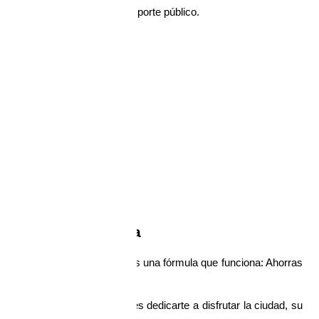
ismo local, accesible en transporte público.
local
ips:
iempre ayudan
illo y sin estrés.
combinación perfecta
en transporte público local es una fórmula que funciona: Ahorras 
estino.
a hasta Huancayo, tú puedes dedicarte a disfrutar la ciudad, su 