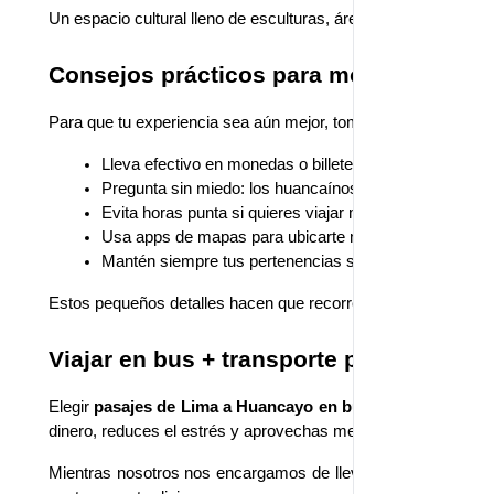
Un espacio cultural lleno de esculturas, áreas verdes y simbol
Consejos prácticos para moverte como 
Para que tu experiencia sea aún mejor, toma en cuenta estos t
Lleva efectivo en monedas o billetes pequeños
Pregunta sin miedo: los huancaínos son amables y s
Evita horas punta si quieres viajar más cómodo
Usa apps de mapas para ubicarte mejor
Mantén siempre tus pertenencias seguras
Estos pequeños detalles hacen que recorrer Huancayo sea senc
Viajar en bus + transporte público: la 
Elegir 
pasajes de Lima a Huancayo
en bus 
y luego moverse 
dinero, reduces el estrés y aprovechas mejor tu tiempo en el d
Mientras nosotros nos encargamos de llevarte de forma segur