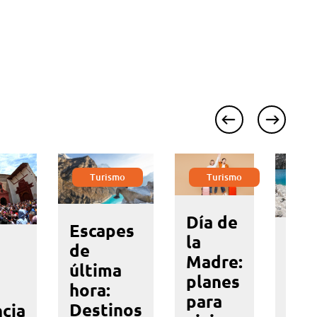
prev
next
Turismo
Turismo
T
Día de
Escapes
la
May
de
Madre:
Cal
última
planes
Hua
hora:
para
inic
Destinos
cia